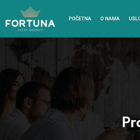
POČETNA
O NAMA
USL
Pr