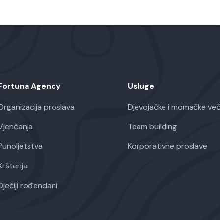
Fortuna Agency
Usluge
Organizacija proslava
Djevojačke i momačke več
Vjenčanja
Team building
Punoljetstva
Korporativne proslave
Krštenja
Dječiji rođendani