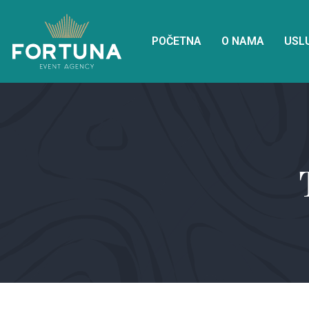
POČETNA
O NAMA
USL